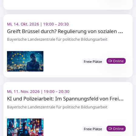
Mi, 14. Okt. 2026 | 19:00 – 20:30
G
reift Brüssel durch? Regulierung von sozialen Medien in der EU
Bayerische Landeszentrale für politische Bildungsarbeit
Online
Freie Plätze
Mi, 11. Nov. 2026 | 19:00 – 20:30
K
I und Polizeiarbeit: Im Spannungsfeld von Freiheit und Sicherheit
Bayerische Landeszentrale für politische Bildungsarbeit
Online
Freie Plätze