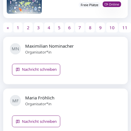
Online
Freie Plätze
«
1
2
3
4
5
6
7
8
9
10
11
Maximilian Nominacher
MN
Organisator*in
Nachricht schreiben
Maria Fröhlich
MF
Organisator*in
Nachricht schreiben