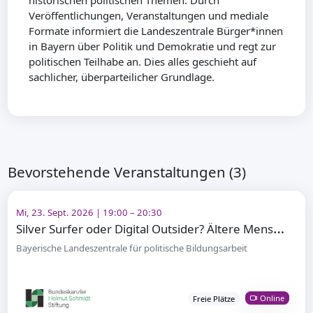
historischen politischen Themen. Durch
Veröffentlichungen, Veranstaltungen und mediale
Formate informiert die Landeszentrale Bürger*innen
in Bayern über Politik und Demokratie und regt zur
politischen Teilhabe an. Dies alles geschieht auf
sachlicher, überparteilicher Grundlage.
Bevorstehende Veranstaltungen (3)
Mi, 23. Sept. 2026 | 19:00 – 20:30
S
ilver Surfer oder Digital Outsider? Ältere Menschen und digitale Teilhabe
Bayerische Landeszentrale für politische Bildungsarbeit
Online
Freie Plätze