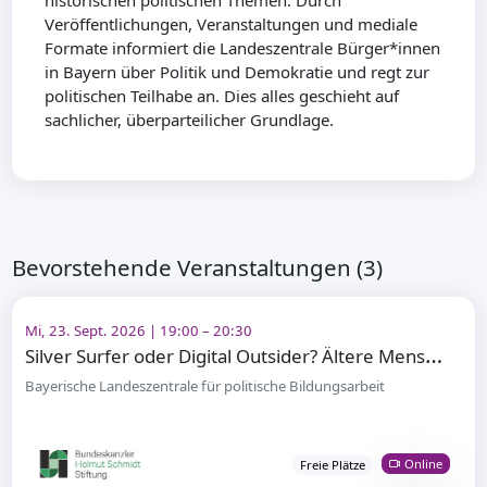
historischen politischen Themen. Durch
Veröffentlichungen, Veranstaltungen und mediale
Formate informiert die Landeszentrale Bürger*innen
in Bayern über Politik und Demokratie und regt zur
politischen Teilhabe an. Dies alles geschieht auf
sachlicher, überparteilicher Grundlage.
Bevorstehende Veranstaltungen (3)
Mi, 23. Sept. 2026 | 19:00 – 20:30
S
ilver Surfer oder Digital Outsider? Ältere Menschen und digitale Teilhabe
Bayerische Landeszentrale für politische Bildungsarbeit
Online
Freie Plätze