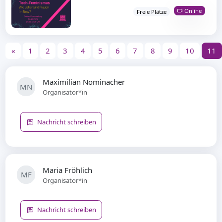
Online
Freie Plätze
«
1
2
3
4
5
6
7
8
9
10
11
Maximilian Nominacher
MN
Organisator*in
Nachricht schreiben
Maria Fröhlich
MF
Organisator*in
Nachricht schreiben