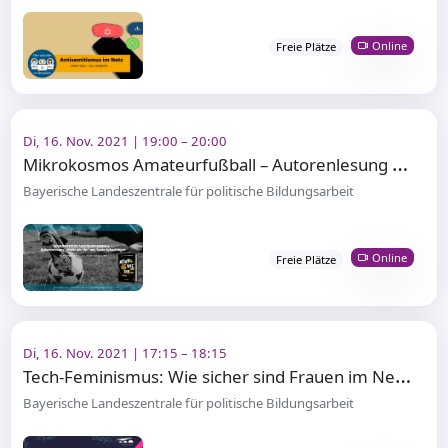
Online
Freie Plätze
Di, 16. Nov. 2021 | 19:00 – 20:00
M
ikrokosmos Amateurfußball – Autorenlesung „Nicht wie ihr“ mit Tonio Schachinger
Bayerische Landeszentrale für politische Bildungsarbeit
Online
Freie Plätze
Di, 16. Nov. 2021 | 17:15 – 18:15
T
ech-Feminismus: Wie sicher sind Frauen im Netz?
Bayerische Landeszentrale für politische Bildungsarbeit