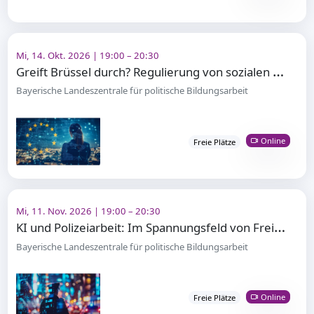
Mi, 14. Okt. 2026 | 19:00 – 20:30
G
reift Brüssel durch? Regulierung von sozialen Medien in der EU
Bayerische Landeszentrale für politische Bildungsarbeit
Online
Freie Plätze
Mi, 11. Nov. 2026 | 19:00 – 20:30
K
I und Polizeiarbeit: Im Spannungsfeld von Freiheit und Sicherheit
Bayerische Landeszentrale für politische Bildungsarbeit
Online
Freie Plätze