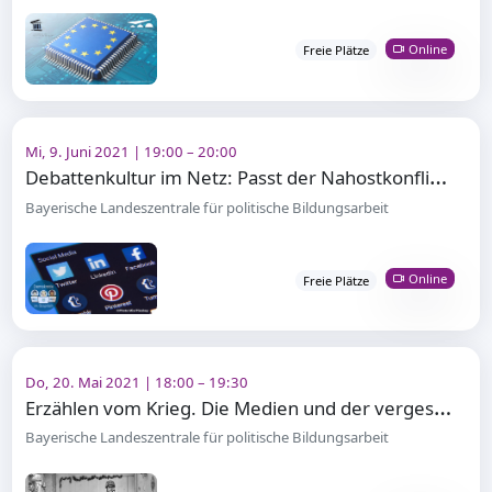
Online
Freie Plätze
Mi, 9. Juni 2021 | 19:00 – 20:00
D
ebattenkultur im Netz: Passt der Nahostkonflikt in einen einzigen Tweet?
Bayerische Landeszentrale für politische Bildungsarbeit
Online
Freie Plätze
Do, 20. Mai 2021 | 18:00 – 19:30
E
rzählen vom Krieg. Die Medien und der vergessene Konflikt in der Ukraine
Bayerische Landeszentrale für politische Bildungsarbeit