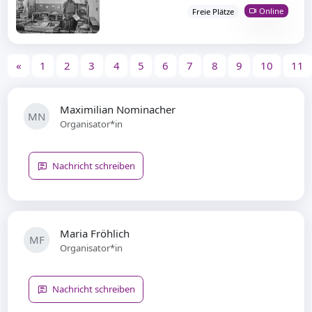
Online
Freie Plätze
«
1
2
3
4
5
6
7
8
9
10
11
Maximilian Nominacher
MN
Organisator*in
Nachricht schreiben
Maria Fröhlich
MF
Organisator*in
Nachricht schreiben