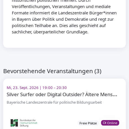
historischen politischen Themen. Durch
Veröffentlichungen, Veranstaltungen und mediale
Formate informiert die Landeszentrale Bürger*innen
in Bayern über Politik und Demokratie und regt zur
politischen Teilhabe an. Dies alles geschieht auf
sachlicher, überparteilicher Grundlage.
Bevorstehende Veranstaltungen (3)
Mi, 23. Sept. 2026 | 19:00 – 20:30
S
ilver Surfer oder Digital Outsider? Ältere Menschen und digitale Teilhabe
Bayerische Landeszentrale für politische Bildungsarbeit
Online
Freie Plätze