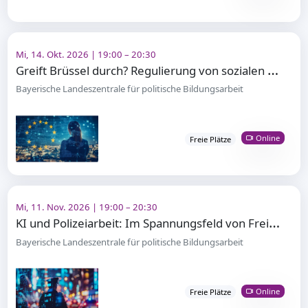
Mi, 14. Okt. 2026 | 19:00 – 20:30
G
reift Brüssel durch? Regulierung von sozialen Medien in der EU
Bayerische Landeszentrale für politische Bildungsarbeit
Online
Freie Plätze
Mi, 11. Nov. 2026 | 19:00 – 20:30
K
I und Polizeiarbeit: Im Spannungsfeld von Freiheit und Sicherheit
Bayerische Landeszentrale für politische Bildungsarbeit
Online
Freie Plätze