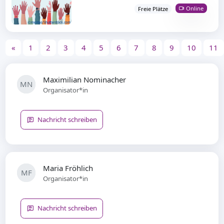
Online
Freie Plätze
«
1
2
3
4
5
6
7
8
9
10
11
Maximilian Nominacher
MN
Organisator*in
Nachricht schreiben
Maria Fröhlich
MF
Organisator*in
Nachricht schreiben