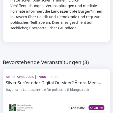
historischen politischen Themen. Durch
Veröffentlichungen, Veranstaltungen und mediale
Formate informiert die Landeszentrale Bürger*innen
in Bayern über Politik und Demokratie und regt zur
politischen Teilhabe an. Dies alles geschieht auf
sachlicher, überparteilicher Grundlage.
Bevorstehende Veranstaltungen (3)
Mi, 23. Sept. 2026 | 19:00 – 20:30
S
ilver Surfer oder Digital Outsider? Ältere Menschen und digitale Teilhabe
Bayerische Landeszentrale für politische Bildungsarbeit
Online
Freie Plätze