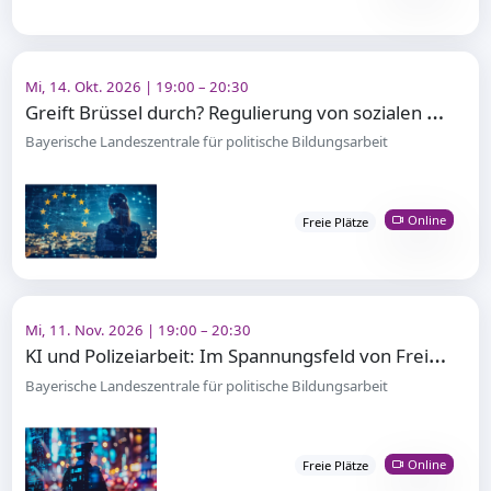
Mi, 14. Okt. 2026 | 19:00 – 20:30
G
reift Brüssel durch? Regulierung von sozialen Medien in der EU
Bayerische Landeszentrale für politische Bildungsarbeit
Online
Freie Plätze
Mi, 11. Nov. 2026 | 19:00 – 20:30
K
I und Polizeiarbeit: Im Spannungsfeld von Freiheit und Sicherheit
Bayerische Landeszentrale für politische Bildungsarbeit
Online
Freie Plätze