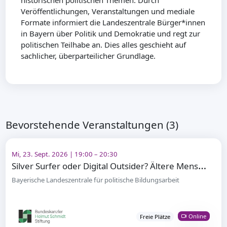
historischen politischen Themen. Durch
Veröffentlichungen, Veranstaltungen und mediale
Formate informiert die Landeszentrale Bürger*innen
in Bayern über Politik und Demokratie und regt zur
politischen Teilhabe an. Dies alles geschieht auf
sachlicher, überparteilicher Grundlage.
Bevorstehende Veranstaltungen (3)
Mi, 23. Sept. 2026 | 19:00 – 20:30
S
ilver Surfer oder Digital Outsider? Ältere Menschen und digitale Teilhabe
Bayerische Landeszentrale für politische Bildungsarbeit
Online
Freie Plätze