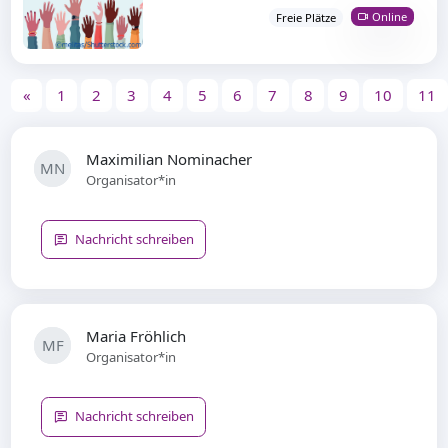
Online
Freie Plätze
«
1
2
3
4
5
6
7
8
9
10
11
Maximilian Nominacher
MN
Organisator*in
Nachricht schreiben
Maria Fröhlich
MF
Organisator*in
Nachricht schreiben