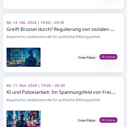
Mi, 14. Okt. 2026 | 19:00 – 20:30
G
reift Brüssel durch? Regulierung von sozialen Medien in der EU
Bayerische Landeszentrale für politische Bildungsarbeit
Online
Freie Plätze
Mi, 11. Nov. 2026 | 19:00 – 20:30
K
I und Polizeiarbeit: Im Spannungsfeld von Freiheit und Sicherheit
Bayerische Landeszentrale für politische Bildungsarbeit
Online
Freie Plätze