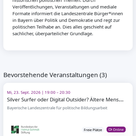
historischen politischen Themen. Durch
Veröffentlichungen, Veranstaltungen und mediale
Formate informiert die Landeszentrale Bürger*innen
in Bayern über Politik und Demokratie und regt zur
politischen Teilhabe an. Dies alles geschieht auf
sachlicher, überparteilicher Grundlage.
Bevorstehende Veranstaltungen (3)
Mi, 23. Sept. 2026 | 19:00 – 20:30
S
ilver Surfer oder Digital Outsider? Ältere Menschen und digitale Teilhabe
Bayerische Landeszentrale für politische Bildungsarbeit
Online
Freie Plätze