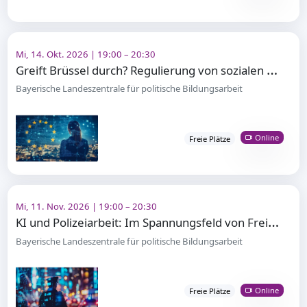
Mi, 14. Okt. 2026 | 19:00 – 20:30
G
reift Brüssel durch? Regulierung von sozialen Medien in der EU
Bayerische Landeszentrale für politische Bildungsarbeit
Online
Freie Plätze
Mi, 11. Nov. 2026 | 19:00 – 20:30
K
I und Polizeiarbeit: Im Spannungsfeld von Freiheit und Sicherheit
Bayerische Landeszentrale für politische Bildungsarbeit
Online
Freie Plätze