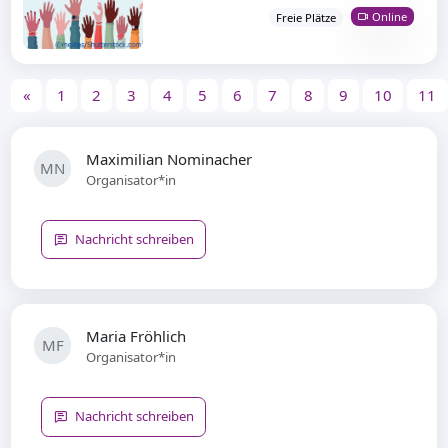
Online
Freie Plätze
«
1
2
3
4
5
6
7
8
9
10
11
Maximilian Nominacher
MN
Organisator*in
Nachricht schreiben
Maria Fröhlich
MF
Organisator*in
Nachricht schreiben