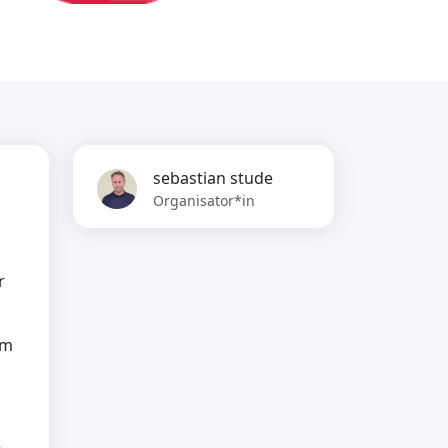
sebastian stude
Organisator*in
r
um