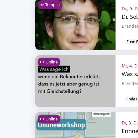
Templin
Do, 5. D
Branden
Freie 
Online
Mi, 4. D
Branden
Freie 
Online
Di, 3. D