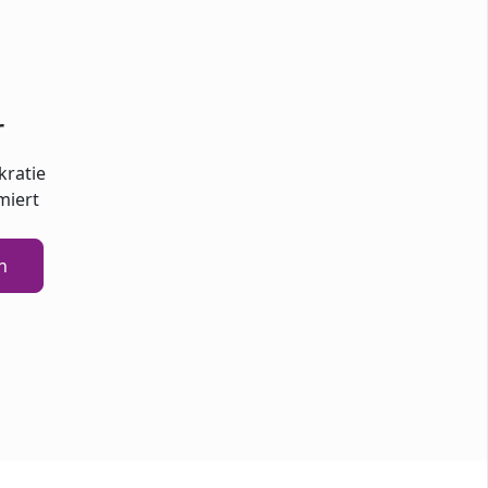
r
kratie
miert
n