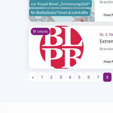
Branden
Freie 
Leipzig
Di, 3. D
Branden
Freie 
«
1
2
3
4
5
6
7
8