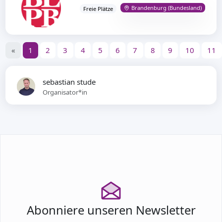
Brandenburg (Bundesland)
Freie Plätze
«
1
2
3
4
5
6
7
8
9
10
11
sebastian stude
Organisator*in
Abonniere unseren Newsletter