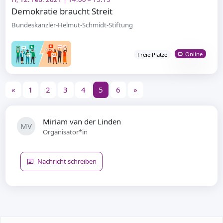
Demokratie braucht Streit
Bundeskanzler-Helmut-Schmidt-Stiftung
Online
Freie Plätze
«
1
2
3
4
5
6
»
Miriam van der Linden
MV
Organisator*in
Nachricht schreiben