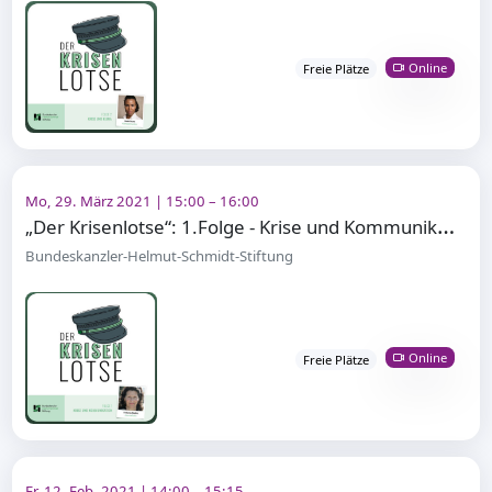
Online
Freie Plätze
Mo, 29. März 2021 | 15:00 – 16:00
„
Der Krisenlotse“: 1.Folge - Krise und Kommunikation mit Antonia Rados
Bundeskanzler-Helmut-Schmidt-Stiftung
Online
Freie Plätze
Fr, 12. Feb. 2021 | 14:00 – 15:15