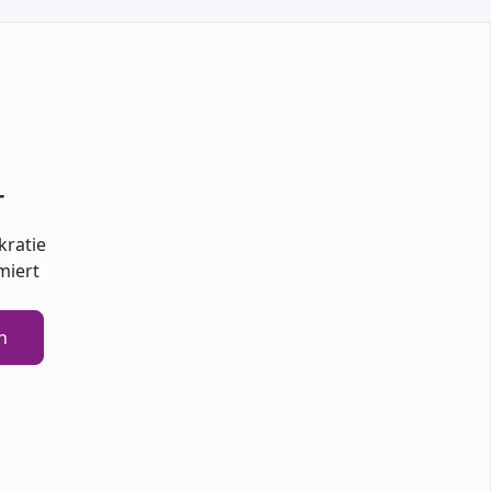
r
kratie
miert
n