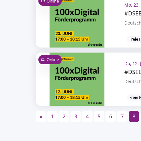
Online
Mo, 23. 
#DSEE
Deutsch
Freie 
Online
Do, 12. 
#DSEE
Deutsch
Freie 
«
1
2
3
4
5
6
7
8