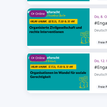
Online
Do, 8. O
#Enga
Deutsch
Freie 
Online
Do, 12. 
#Enga
Deutsch
Freie 