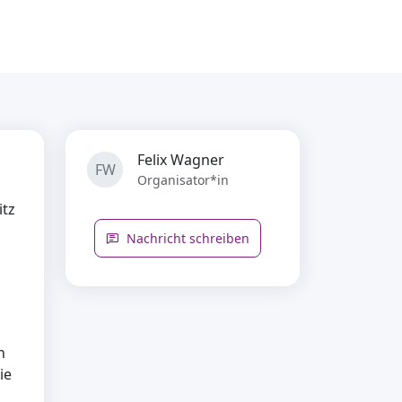
Felix Wagner
FW
Organisator*in
itz
Nachricht schreiben
n
n
ie