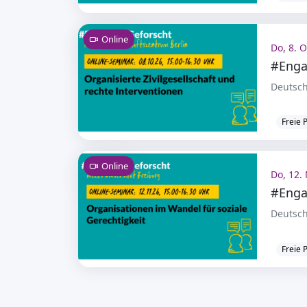
Online
Do, 8. O
#Enga
Deutsch
Freie 
Online
Do, 12. 
#Enga
Deutsch
Freie 