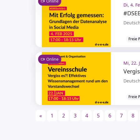
Online
Di, 4. F
Deutsch
Freie 
Online
Mi, 22. 
Deutsch
Freie 
«
1
2
3
4
5
6
7
8