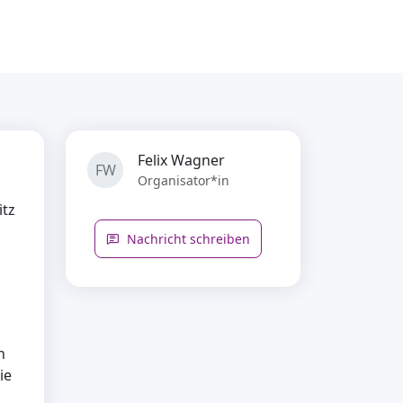
Felix Wagner
FW
Organisator*in
itz
Nachricht schreiben
n
n
ie