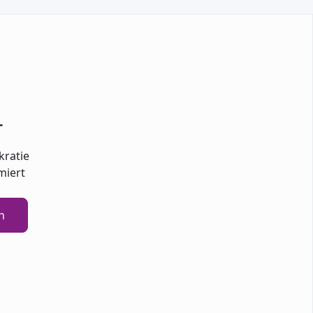
r
kratie
miert
n