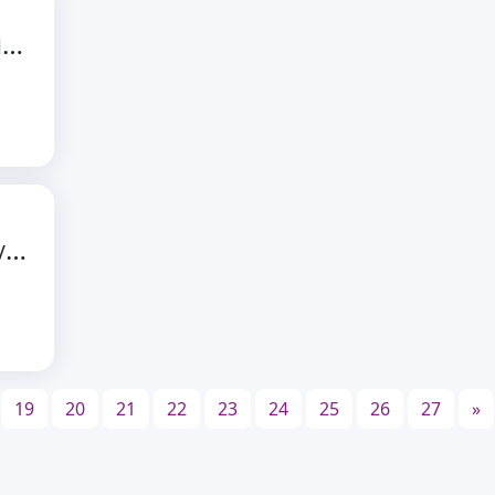
#
DSEEerklärt Digitalisierung: Mit Erfolg gemessen – Grundlagen der Datenanalyse in Social Media
V
ergiss es?! Effektives Wissensmanagement rund um den Vorstandswechsel
19
20
21
22
23
24
25
26
27
»