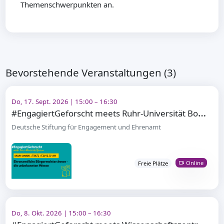
Themenschwerpunkten an.
Bevorstehende Veranstaltungen (3)
Do, 17. Sept. 2026 | 15:00 – 16:30
#
EngagiertGeforscht meets Ruhr-Universität Bochum
Deutsche Stiftung für Engagement und Ehrenamt
Online
Freie Plätze
Do, 8. Okt. 2026 | 15:00 – 16:30
#
EngagiertGeforscht meets Wissenschaftszentrum Berlin