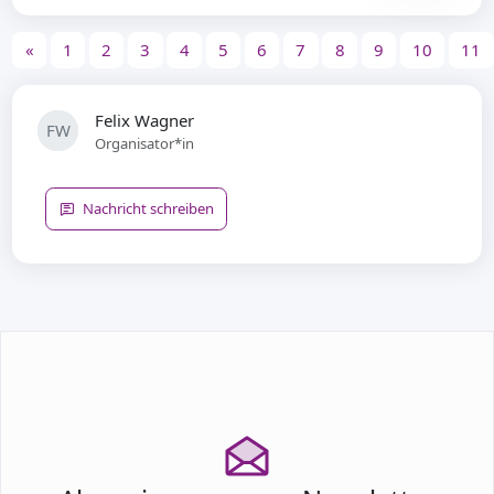
«
1
2
3
4
5
6
7
8
9
10
11
Felix Wagner
FW
Organisator*in
Nachricht schreiben