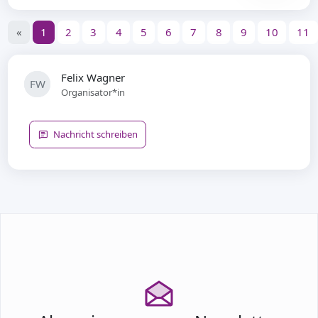
«
1
2
3
4
5
6
7
8
9
10
11
Felix Wagner
FW
Organisator*in
Nachricht schreiben