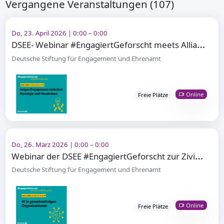
Vergangene Veranstaltungen (107)
Do, 23. April 2026 | 0:00 – 0:00
D
SEE- Webinar #EngagiertGeforscht meets Allianz Foundation: Junges Engagement zwischen Nostalgie und
Deutsche Stiftung für Engagement und Ehrenamt
Online
Freie Plätze
Do, 26. März 2026 | 0:00 – 0:00
W
ebinar der DSEE #EngagiertGeforscht zur ZiviZ-Studie “KI in gemeinnützigen Organisationen”
Deutsche Stiftung für Engagement und Ehrenamt
Online
Freie Plätze