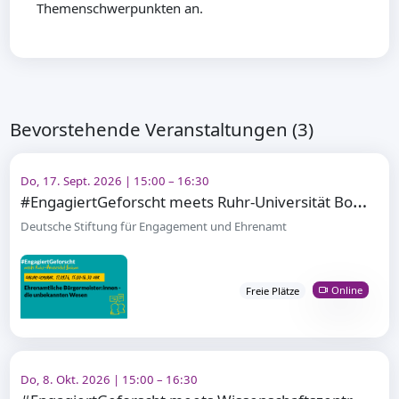
Themenschwerpunkten an.
Bevorstehende Veranstaltungen (3)
Do, 17. Sept. 2026 | 15:00 – 16:30
#
EngagiertGeforscht meets Ruhr-Universität Bochum
Deutsche Stiftung für Engagement und Ehrenamt
Online
Freie Plätze
Do, 8. Okt. 2026 | 15:00 – 16:30
#
EngagiertGeforscht meets Wissenschaftszentrum Berlin