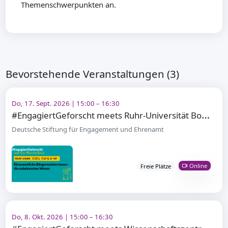
Themenschwerpunkten an.
Bevorstehende Veranstaltungen (3)
Do, 17. Sept. 2026 | 15:00 – 16:30
#
EngagiertGeforscht meets Ruhr-Universität Bochum
Deutsche Stiftung für Engagement und Ehrenamt
Online
Freie Plätze
Do, 8. Okt. 2026 | 15:00 – 16:30
#
EngagiertGeforscht meets Wissenschaftszentrum Berlin