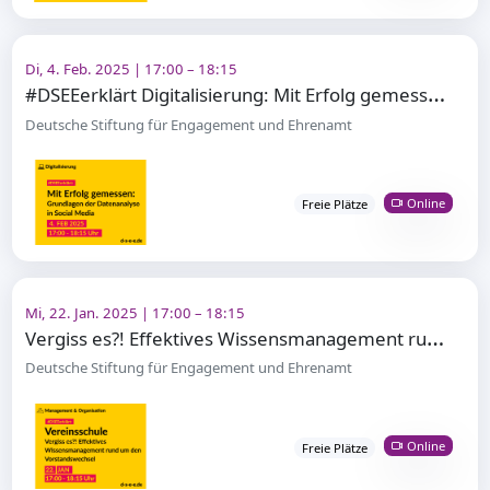
Di, 4. Feb. 2025 | 17:00 – 18:15
#
DSEEerklärt Digitalisierung: Mit Erfolg gemessen – Grundlagen der Datenanalyse in Social Media
Deutsche Stiftung für Engagement und Ehrenamt
Online
Freie Plätze
Mi, 22. Jan. 2025 | 17:00 – 18:15
V
ergiss es?! Effektives Wissensmanagement rund um den Vorstandswechsel
Deutsche Stiftung für Engagement und Ehrenamt
Online
Freie Plätze