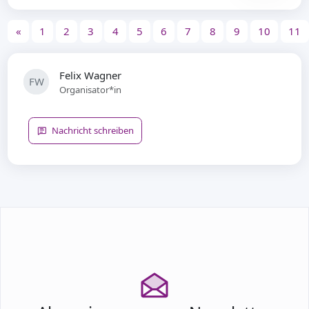
«
1
2
3
4
5
6
7
8
9
10
11
Felix Wagner
FW
Organisator*in
Nachricht schreiben