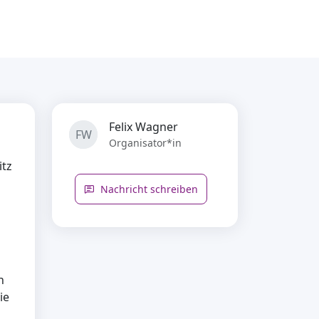
Felix Wagner
FW
Organisator*in
itz
Nachricht schreiben
n
n
ie