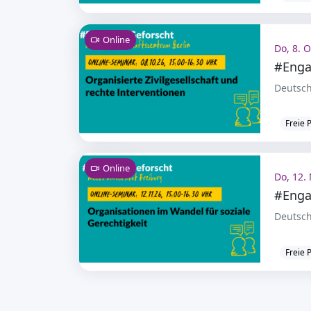
Online
Do, 8. O
#Enga
Deutsch
Freie 
Online
Do, 12. 
#Enga
Deutsch
Freie 