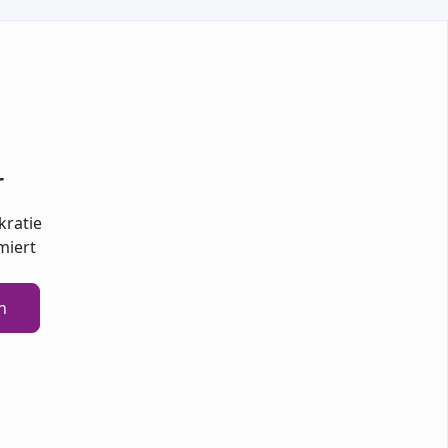
r
kratie
miert
n