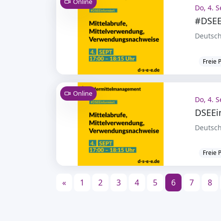
Online
Do, 4. S
Deutsch
Freie 
Online
Do, 4. S
Deutsch
Freie 
«
1
2
3
4
5
6
7
8