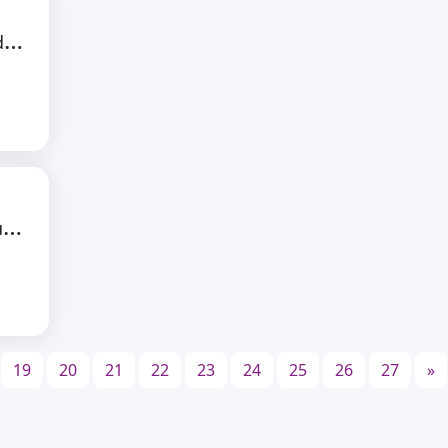
#
DSEEinformiert: Mittelabrufe, Mittelverwendung, Verwendungsnachweise
D
SEEinformiert: Mittelabrufe, Mittelverwendung, Verwendungsnachweise
19
20
21
22
23
24
25
26
27
»