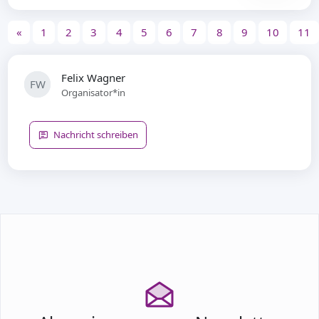
«
1
2
3
4
5
6
7
8
9
10
11
Felix Wagner
FW
Organisator*in
Nachricht schreiben