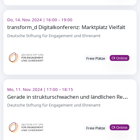
Do, 14. Nov. 2024 | 16:00 – 19:00
transform_d Digitalkonferenz: Marktplatz Vielfalt
Deutsche Stiftung für Engagement und Ehrenamt
Online
Freie Plätze
Mo, 11. Nov. 2024 | 17:00 – 18:15
G
erade in strukturschwachen und ländlichen Regionen sind bürgerschaftliches Engagement und Ehrenamt
Deutsche Stiftung für Engagement und Ehrenamt
Online
Freie Plätze