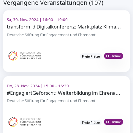
Vergangene Veranstaltungen (107)
Sa, 30. Nov. 2024 | 16:00 – 19:00
t
ransform_d Digitalkonferenz: Marktplatz Klimaschutz
Deutsche Stiftung für Engagement und Ehrenamt
Online
Freie Plätze
Do, 28. Nov. 2024 | 15:00 – 16:30
#
EngagiertGeforscht: Weiterbildung im Ehrenamt – Zwischen Selbststeuerung und Formalisierung
Deutsche Stiftung für Engagement und Ehrenamt
Online
Freie Plätze