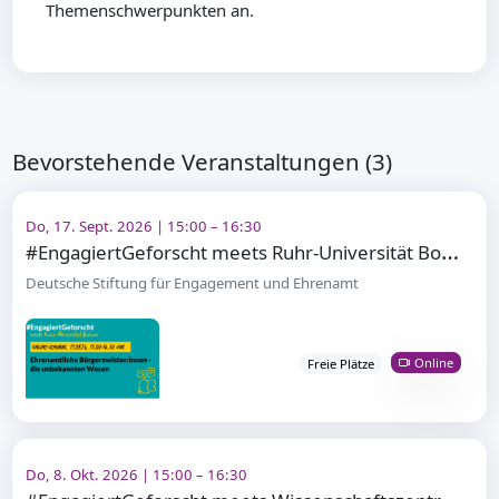
Themenschwerpunkten an.
Bevorstehende Veranstaltungen (3)
Do, 17. Sept. 2026 | 15:00 – 16:30
#
EngagiertGeforscht meets Ruhr-Universität Bochum
Deutsche Stiftung für Engagement und Ehrenamt
Online
Freie Plätze
Do, 8. Okt. 2026 | 15:00 – 16:30
#
EngagiertGeforscht meets Wissenschaftszentrum Berlin