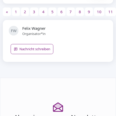
«
1
2
3
4
5
6
7
8
9
10
11
Felix Wagner
FW
Organisator*in
Nachricht schreiben