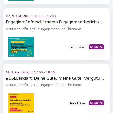
Do, 9. Okt. 2025 | 15:00 – 16:30
E
ngagiertGeforscht meets Engagementbericht/Organisationen im Fokus
Deutsche Stiftung für Engagement und Ehrenamt
Online
Freie Plätze
Mi, 1. Okt. 2025 | 17:00 – 18:15
#
DSEEerklärt: Deine Güte, meine Güte? Vergütungen und Sozialversicherung im Verein
Deutsche Stiftung für Engagement und Ehrenamt
Online
Freie Plätze