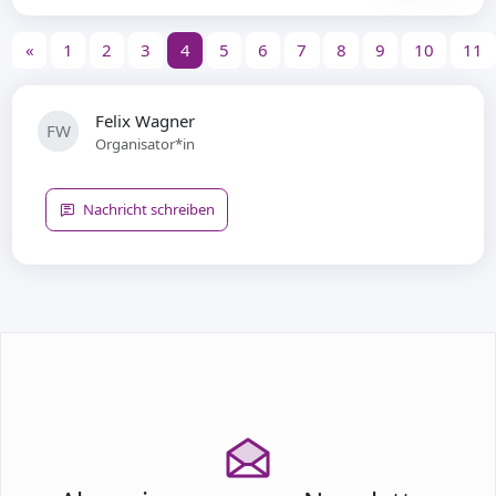
«
1
2
3
4
5
6
7
8
9
10
11
Felix Wagner
FW
Organisator*in
Nachricht schreiben