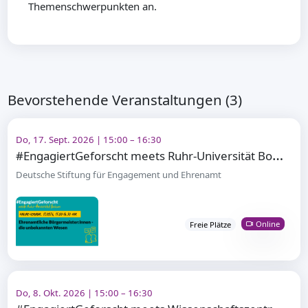
Themenschwerpunkten an.
Bevorstehende Veranstaltungen (3)
Do, 17. Sept. 2026 | 15:00 – 16:30
#
EngagiertGeforscht meets Ruhr-Universität Bochum
Deutsche Stiftung für Engagement und Ehrenamt
Online
Freie Plätze
Do, 8. Okt. 2026 | 15:00 – 16:30
#
EngagiertGeforscht meets Wissenschaftszentrum Berlin