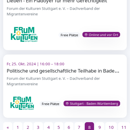
Lieben - Ein Plädoyer für mehr Gerechtigkeit
Forum der Kulturen Stuttgart e. V. – Dachverband der
Migrantenvereine
Online und vor Ort
Freie Plätze
Fr, 25. Okt. 2024 | 16:00 – 18:00
P
olitische und gesellschaftliche Teilhabe in Baden-Württemberg
Forum der Kulturen Stuttgart e. V. – Dachverband der
Migrantenvereine
Stuttgart - Baden-Württemberg
Freie Plätze
«
1
2
3
4
5
6
7
8
9
10
11