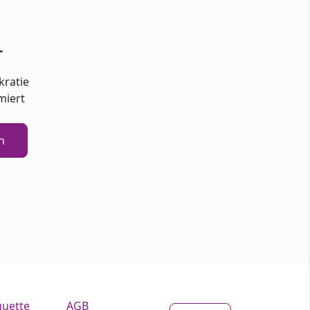
r
kratie
miert
n
quette
AGB