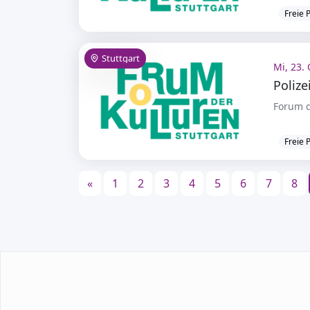
Freie 
Stuttgart
Mi, 23. 
Polize
Forum d
Freie 
«
1
2
3
4
5
6
7
8