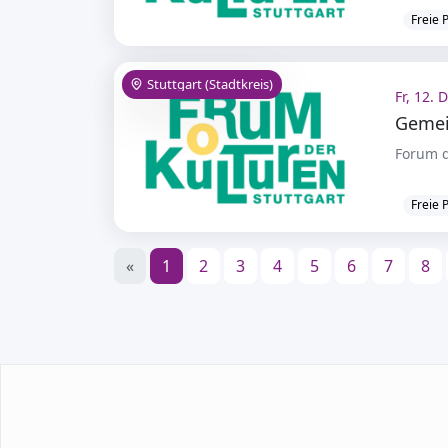
Freie 
Stuttgart (Stadtkreis)
Fr, 12. 
Gemein
Forum d
Freie 
«
1
2
3
4
5
6
7
8