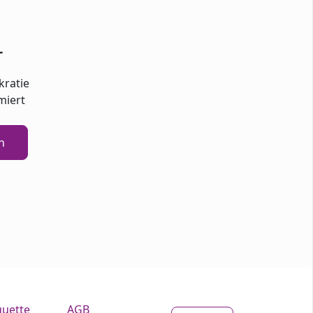
r
kratie
miert
n
quette
AGB