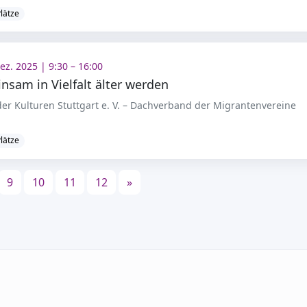
Plätze
Dez. 2025 | 9:30 – 16:00
sam in Vielfalt älter werden
er Kulturen Stuttgart e. V. – Dachverband der Migrantenvereine
Plätze
9
10
11
12
»