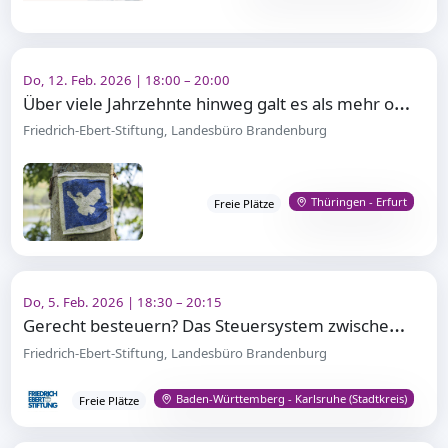
Do, 12. Feb. 2026 | 18:00 – 20:00
Ü
ber viele Jahrzehnte hinweg galt es als mehr oder minder gesichert, dass die Menschen in Europa in
Friedrich-Ebert-Stiftung, Landesbüro Brandenburg
Thüringen - Erfurt
Freie Plätze
Do, 5. Feb. 2026 | 18:30 – 20:15
G
erecht besteuern? Das Steuersystem zwischen Anspruch und Realität
Friedrich-Ebert-Stiftung, Landesbüro Brandenburg
Baden-Württemberg - Karlsruhe (Stadtkreis)
Freie Plätze