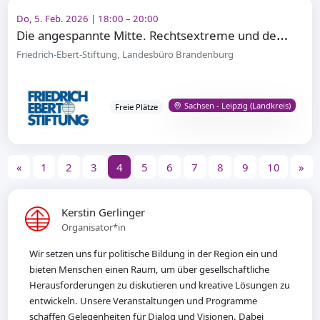
Do, 5. Feb. 2026 | 18:00 – 20:00
D
ie angespannte Mitte. Rechtsextreme und demokratiegefährdende Einstellungen in Deutschland 2024/25
Friedrich-Ebert-Stiftung, Landesbüro Brandenburg
Sachsen - Leipzig (Landkreis)
Freie Plätze
«
1
2
3
4
5
6
7
8
9
10
»
Kerstin Gerlinger
Organisator*in
Wir setzen uns für politische Bildung in der Region ein und
bieten Menschen einen Raum, um über gesellschaftliche
Herausforderungen zu diskutieren und kreative Lösungen zu
entwickeln. Unsere Veranstaltungen und Programme
schaffen Gelegenheiten für Dialog und Visionen. Dabei