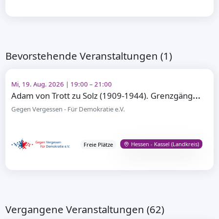
Bevorstehende Veranstaltungen (1)
Mi, 19. Aug. 2026 | 19:00 – 21:00
A
dam von Trott zu Solz (1909-1944). Grenzgänger – Widerstandskämpfer gegen Adolf Hitler
Gegen Vergessen - Für Demokratie e.V.
Hessen - Kassel (Landkreis)
Freie Plätze
Vergangene Veranstaltungen (62)