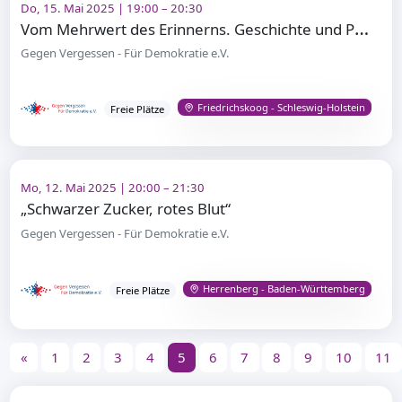
Do, 15. Mai 2025 | 19:00 – 20:30
V
om Mehrwert des Erinnerns. Geschichte und Perspektiven der bundesdeutschen Erinnerungskultur
Gegen Vergessen - Für Demokratie e.V.
Friedrichskoog - Schleswig-Holstein
Freie Plätze
Mo, 12. Mai 2025 | 20:00 – 21:30
„Schwarzer Zucker, rotes Blut“
Gegen Vergessen - Für Demokratie e.V.
Herrenberg - Baden-Württemberg
Freie Plätze
«
1
2
3
4
5
6
7
8
9
10
11