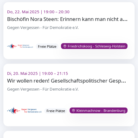
Do, 22. Mai 2025 | 19:00 – 20:30
B
ischöfin Nora Steen: Erinnern kann man nicht allein.
Gegen Vergessen - Für Demokratie e.V.
Friedrichskoog - Schleswig-Holstein
Freie Plätze
Di, 20. Mai 2025 | 19:00 – 21:15
W
ir wollen reden! Gesellschaftspolitischer Gesprächskreis in den Neuen Kammerspielen Kleinmachnow
Gegen Vergessen - Für Demokratie e.V.
Kleinmachnow - Brandenburg
Freie Plätze