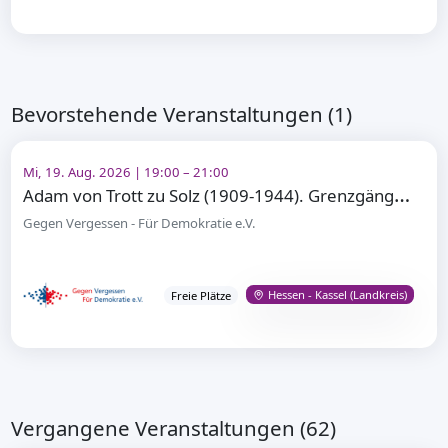
Bevorstehende Veranstaltungen (1)
Mi, 19. Aug. 2026 | 19:00 – 21:00
A
dam von Trott zu Solz (1909-1944). Grenzgänger – Widerstandskämpfer gegen Adolf Hitler
Gegen Vergessen - Für Demokratie e.V.
Hessen - Kassel (Landkreis)
Freie Plätze
Vergangene Veranstaltungen (62)