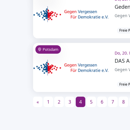
Geden
Gegen V
Freie 
Potsdam
Do, 20. 
DAS 
Gegen V
Freie 
«
1
2
3
4
5
6
7
8