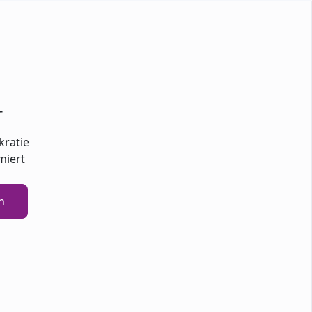
r
kratie
miert
n