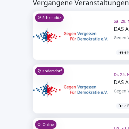
Vergangene Veranstaltungen 
Schkeuditz
Sa, 29. 
DAS 
Gegen V
Freie 
Kodersdorf
Di, 25. 
DAS A
Gegen V
Freie 
Online
Do, 20. 