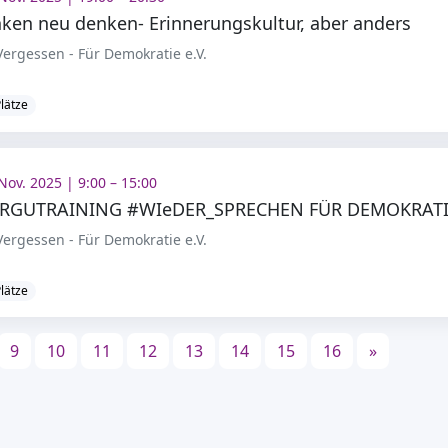
ken neu denken- Erinnerungskultur, aber anders
ergessen - Für Demokratie e.V.
Plätze
Nov. 2025 | 9:00 – 15:00
ARGUTRAINING #WIeDER_SPRECHEN FÜR DEMOKRAT
ergessen - Für Demokratie e.V.
Plätze
9
10
11
12
13
14
15
16
»