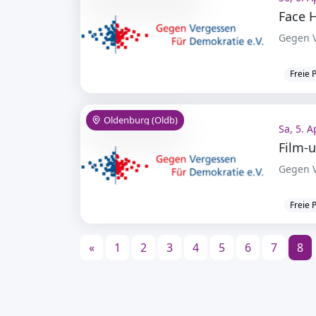
Face H
Gegen V
Freie 
Oldenburg (Oldb)
Sa, 5. A
Film-
Gegen V
Freie 
«
1
2
3
4
5
6
7
8