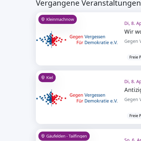
Vergangene Veranstaltungen 
Kleinmachnow
Di, 8. A
Gegen V
Freie 
Kiel
Di, 8. A
Gegen V
Freie 
Gäufelden - Tailfingen
So, 6. A