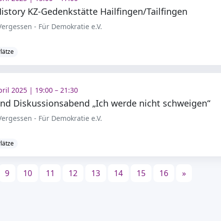
istory KZ-Gedenkstätte Hailfingen/Tailfingen
ergessen - Für Demokratie e.V.
Plätze
pril 2025 | 19:00 – 21:30
und Diskussionsabend „Ich werde nicht schweigen“
ergessen - Für Demokratie e.V.
Plätze
9
10
11
12
13
14
15
16
»