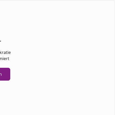
r
kratie
miert
n