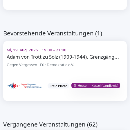
Bevorstehende Veranstaltungen (1)
Mi, 19. Aug. 2026 | 19:00 – 21:00
A
dam von Trott zu Solz (1909-1944). Grenzgänger – Widerstandskämpfer gegen Adolf Hitler
Gegen Vergessen - Für Demokratie e.V.
Hessen - Kassel (Landkreis)
Freie Plätze
Vergangene Veranstaltungen (62)