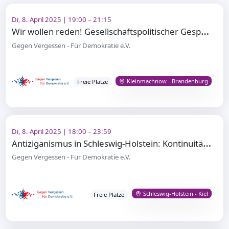
Di, 8. April 2025 | 19:00 – 21:15
W
ir wollen reden! Gesellschaftspolitischer Gesprächskreis in den Neuen Kammerspielen Kleinmachnow
Gegen Vergessen - Für Demokratie e.V.
Kleinmachnow - Brandenburg
Freie Plätze
Di, 8. April 2025 | 18:00 – 23:59
A
ntiziganismus in Schleswig-Holstein: Kontinuitäten und aktuelle Diskriminierungen
Gegen Vergessen - Für Demokratie e.V.
Schleswig-Holstein - Kiel
Freie Plätze