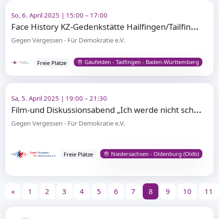
So, 6. April 2025 | 15:00 – 17:00
F
ace History KZ-Gedenkstätte Hailfingen/Tailfingen
Gegen Vergessen - Für Demokratie e.V.
Gäufelden - Tailfingen - Baden-Württemberg
Freie Plätze
Sa, 5. April 2025 | 19:00 – 21:30
F
ilm-und Diskussionsabend „Ich werde nicht schweigen“
Gegen Vergessen - Für Demokratie e.V.
Niedersachsen - Oldenburg (Oldb)
Freie Plätze
«
1
2
3
4
5
6
7
8
9
10
11