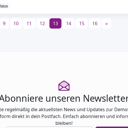
Plätze
9
10
11
12
13
14
15
16
»
Abonniere unseren Newslette
te regelmäßig die aktuellsten News und Updates zur Demo
tform direkt in dein Postfach. Einfach abonnieren und infor
bleiben!