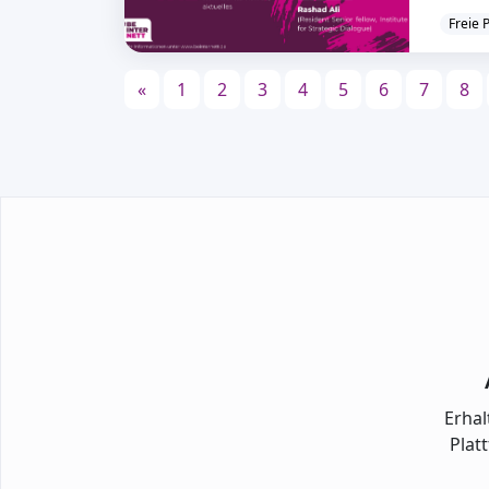
Freie 
«
1
2
3
4
5
6
7
8
Erhal
Plat