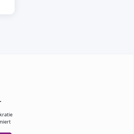
r
kratie
miert