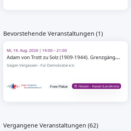
Bevorstehende Veranstaltungen (1)
Mi, 19. Aug. 2026 | 19:00 – 21:00
A
dam von Trott zu Solz (1909-1944). Grenzgänger – Widerstandskämpfer gegen Adolf Hitler
Gegen Vergessen - Für Demokratie e.V.
Hessen - Kassel (Landkreis)
Freie Plätze
Vergangene Veranstaltungen (62)