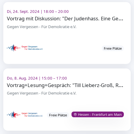
Di, 24. Sept. 2024 | 18:00 – 20:00
V
ortrag mit Diskussion: "Der Judenhass. Eine Geschichte ohne Ende?"
Gegen Vergessen - Für Demokratie e.V.
Freie Plätze
Do, 8. Aug. 2024 | 15:00 – 17:00
V
ortrag+Lesung+Gespräch: "Till Lieberz-Groß, Rettet wenigstens die Kinder"
Gegen Vergessen - Für Demokratie e.V.
Hessen - Frankfurt am Main
Freie Plätze