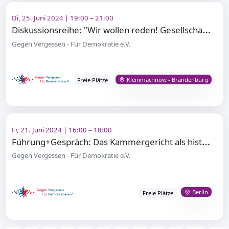
Di, 25. Juni 2024 | 19:00 – 21:00
D
iskussionsreihe: "Wir wollen reden! Gesellschaftspolitischer Gesprächskreis in den Neuen Kammerspie
Gegen Vergessen - Für Demokratie e.V.
Kleinmachnow - Brandenburg
Freie Plätze
Fr, 21. Juni 2024 | 16:00 – 18:00
F
ührung+Gespräch: Das Kammergericht als historischer Ort
Gegen Vergessen - Für Demokratie e.V.
Berlin
Freie Plätze