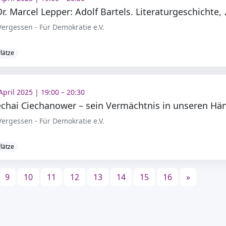
rof. Dr. Marcel Lep
ergessen - Für Demokratie e.V.
Plätze
April 2025 | 19:00 – 20:30
ergessen - Für Demokratie e.V.
Plätze
9
10
11
12
13
14
15
16
»