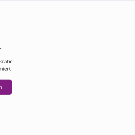
r
kratie
miert
n