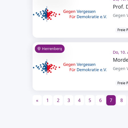
Gegen V
Freie 
Herrenberg
Do, 10. 
Gegen V
Freie 
«
1
2
3
4
5
6
7
8