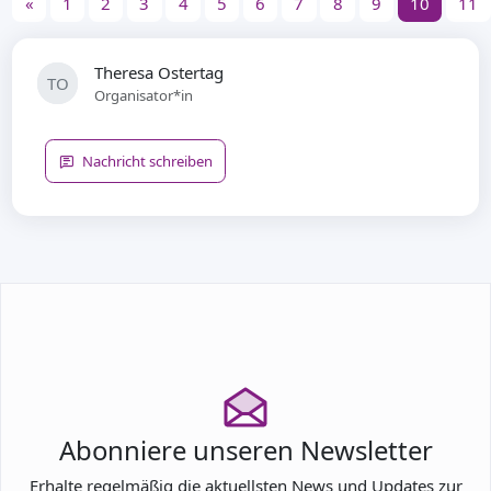
«
1
2
3
4
5
6
7
8
9
10
11
Theresa Ostertag
TO
Organisator*in
Nachricht schreiben
Abonniere unseren Newsletter
Erhalte regelmäßig die aktuellsten News und Updates zur