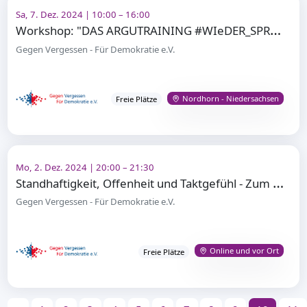
Sa, 7. Dez. 2024 | 10:00 – 16:00
W
orkshop: "DAS ARGUTRAINING #WIeDER_SPRECHEN FÜR DEMOKRATIE"
Gegen Vergessen - Für Demokratie e.V.
Nordhorn - Niedersachsen
Freie Plätze
Mo, 2. Dez. 2024 | 20:00 – 21:30
S
tandhaftigkeit, Offenheit und Taktgefühl - Zum Erfolg gegenüber Zweiflern und Feinden der Demokrati
Gegen Vergessen - Für Demokratie e.V.
Online und vor Ort
Freie Plätze