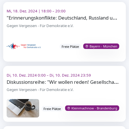
Mi, 18. Dez. 2024 | 18:00 – 20:00
"
Erinnerungskonflikte: Deutschland, Russland und die Staaten Ostmitteleuropas"
Gegen Vergessen - Für Demokratie e.V.
Bayern - München
Freie Plätze
Di, 10. Dez. 2024 0:00 – Di, 10. Dez. 2024 23:59
D
iskussionsreihe: "Wir wollen reden! Gesellschaftspolitischer Gesprächskreis in den Neuen Kammerspie
Gegen Vergessen - Für Demokratie e.V.
Kleinmachnow - Brandenburg
Freie Plätze