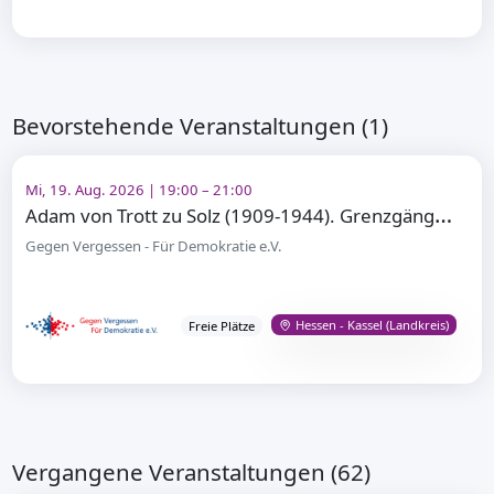
Bevorstehende Veranstaltungen (1)
Mi, 19. Aug. 2026 | 19:00 – 21:00
A
dam von Trott zu Solz (1909-1944). Grenzgänger – Widerstandskämpfer gegen Adolf Hitler
Gegen Vergessen - Für Demokratie e.V.
Hessen - Kassel (Landkreis)
Freie Plätze
Vergangene Veranstaltungen (62)