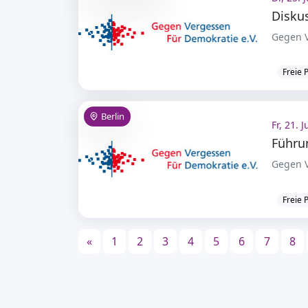
Gegen V
Freie 
Berlin
Fr, 21. 
Führu
Gegen V
Freie 
«
1
2
3
4
5
6
7
8