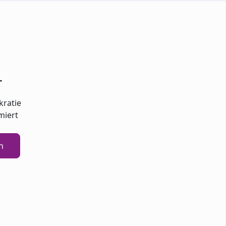
r
kratie
miert
n