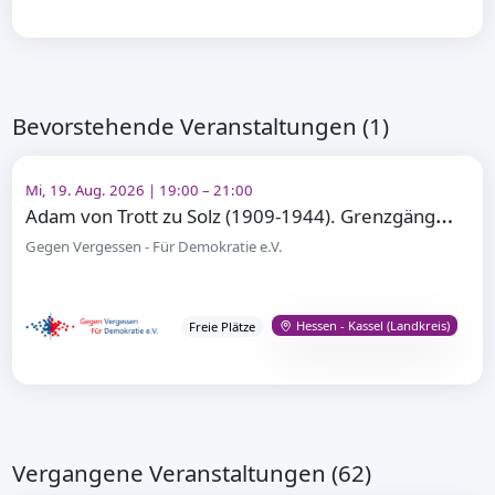
Bevorstehende Veranstaltungen (1)
Mi, 19. Aug. 2026 | 19:00 – 21:00
A
dam von Trott zu Solz (1909-1944). Grenzgänger – Widerstandskämpfer gegen Adolf Hitler
Gegen Vergessen - Für Demokratie e.V.
Hessen - Kassel (Landkreis)
Freie Plätze
Vergangene Veranstaltungen (62)