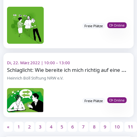
Online
Freie Plätze
Di, 22. März 2022 | 10:00 – 13:00
S
chlaglicht: Wie bereite ich mich richtig auf eine erfolgreiche Verhandlung vor?
Heinrich Böll Stiftung NRW e.V.
Online
Freie Plätze
«
1
2
3
4
5
6
7
8
9
10
11