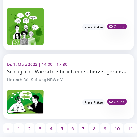
Online
Freie Plätze
Di, 1. März 2022 | 14:00 – 17:30
S
chlaglicht: Wie schreibe ich eine überzeugende Rede?
Heinrich Böll Stiftung NRW e.V.
Online
Freie Plätze
«
1
2
3
4
5
6
7
8
9
10
11