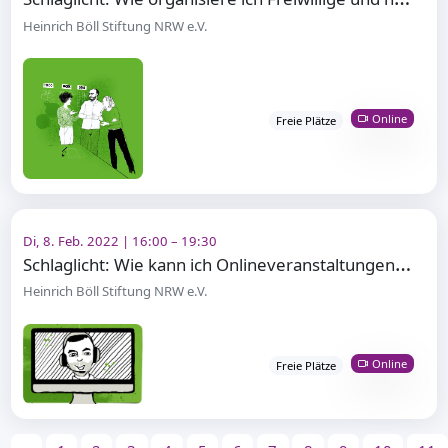
Heinrich Böll Stiftung NRW e.V.
Online
Freie Plätze
Di, 8. Feb. 2022 | 16:00 – 19:30
S
chlaglicht: Wie kann ich Onlineveranstaltungen aktiver gestalten?
Heinrich Böll Stiftung NRW e.V.
Online
Freie Plätze