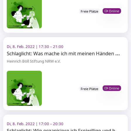
Online
Freie Plätze
Di, 8. Feb. 2022 | 17:30 – 21:00
S
chlaglicht: Was mache ich mit meinen Händen beim Sprechen?
Heinrich Böll Stiftung NRW e.V.
Online
Freie Plätze
Di, 8. Feb. 2022 | 17:00 – 20:30
S
chlaglicht: Wie organisiere ich Freiwillige und halte sie bei Laune?