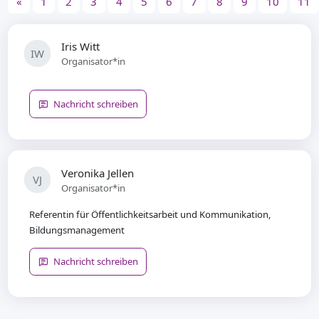
«
1
2
3
4
5
6
7
8
9
10
11
Iris Witt
IW
Organisator*in
Nachricht schreiben
Veronika Jellen
VJ
Organisator*in
Referentin für Öffentlichkeitsarbeit und Kommunikation,
Bildungsmanagement
Nachricht schreiben