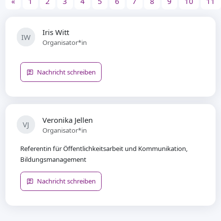
«
1
2
3
4
5
6
7
8
9
10
11
Iris Witt
IW
Organisator*in
Nachricht schreiben
Veronika Jellen
VJ
Organisator*in
Referentin für Öffentlichkeitsarbeit und Kommunikation,
Bildungsmanagement
Nachricht schreiben