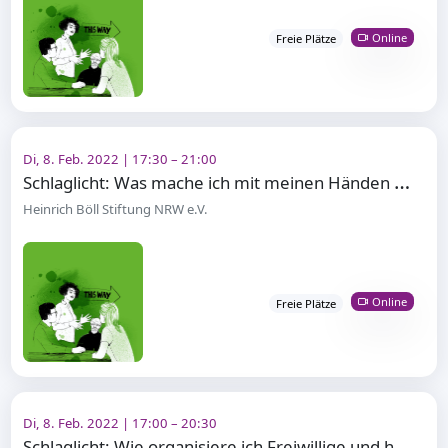
Online
Freie Plätze
Di, 8. Feb. 2022 | 17:30 – 21:00
S
chlaglicht: Was mache ich mit meinen Händen beim Sprechen?
Heinrich Böll Stiftung NRW e.V.
Online
Freie Plätze
Di, 8. Feb. 2022 | 17:00 – 20:30
S
chlaglicht: Wie organisiere ich Freiwillige und halte sie bei Laune?