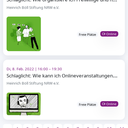
Heinrich Böll Stiftung NRW e.V.
Online
Freie Plätze
Di, 8. Feb. 2022 | 16:00 – 19:30
S
chlaglicht: Wie kann ich Onlineveranstaltungen aktiver gestalten?
Heinrich Böll Stiftung NRW e.V.
Online
Freie Plätze