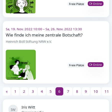
Online
Freie Plätze
Sa, 19. Nov. 2022 10:00 – Sa, 26. Nov. 2022 13:30
Wie finde ich meine zentrale Botschaft?
Heinrich Böll Stiftung NRW e.V.
Online
Freie Plätze
«
1
2
3
4
5
6
7
8
9
10
11
Iris Witt
IW