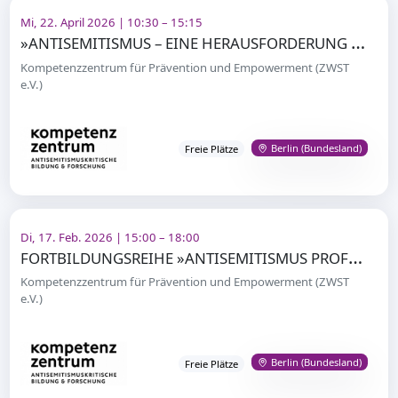
Mi, 22. April 2026 | 10:30 – 15:15
»
ANTISEMITISMUS – EINE HERAUSFORDERUNG FÜR DIE KITA?
Kompetenzzentrum für Prävention und Empowerment (ZWST
e.V.)
Berlin (Bundesland)
Freie Plätze
Di, 17. Feb. 2026 | 15:00 – 18:00
F
ORTBILDUNGSREIHE »ANTISEMITISMUS PROFESSIONELL BEGEGNEN«
Kompetenzzentrum für Prävention und Empowerment (ZWST
e.V.)
Berlin (Bundesland)
Freie Plätze