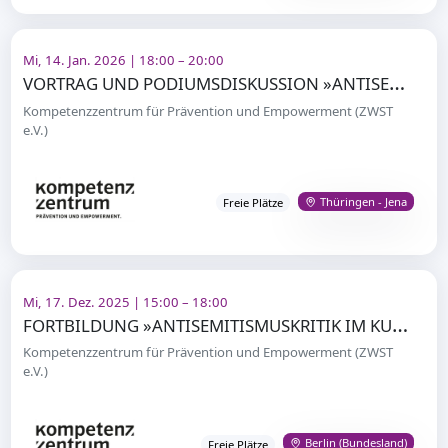
Mi, 14. Jan. 2026 | 18:00 – 20:00
V
ORTRAG UND PODIUMSDISKUSSION »ANTISEMITISMUS IM INSTITUTIONELLEN KONTEXT HOCHSCHULE
Kompetenzzentrum für Prävention und Empowerment (ZWST
e.V.)
Thüringen - Jena
Freie Plätze
Mi, 17. Dez. 2025 | 15:00 – 18:00
F
ORTBILDUNG »ANTISEMITISMUSKRITIK IM KUNST- UND KULTURBEREICH«
Kompetenzzentrum für Prävention und Empowerment (ZWST
e.V.)
Berlin (Bundesland)
Freie Plätze