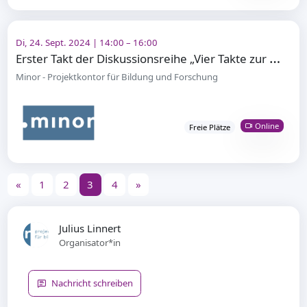
Di, 24. Sept. 2024 | 14:00 – 16:00
E
rster Takt der Diskussionsreihe „Vier Takte zur Demokratie im Übergangsbereich“
Minor - Projektkontor für Bildung und Forschung
Online
Freie Plätze
«
1
2
3
4
»
Julius Linnert
Organisator*in
Nachricht schreiben