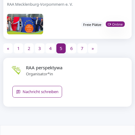
RAA Mecklenburg-Vorpommern e. V.
Online
Freie Plätze
«
1
2
3
4
5
6
7
»
RAA perspektywa
Organisator*in
Nachricht schreiben