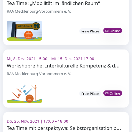
Tea Time: „Mobilität im ländlichen Raum“
RAA Mecklenburg-Vorpommern e. V.
Online
Freie Plätze
Mi, 8. Dez. 2021 15:00 – Mi, 15. Dez. 2021 17:00
W
orkshopreihe: Interkulturelle Kompetenz & deutsch-polnisches Leben
RAA Mecklenburg-Vorpommern e. V.
Online
Freie Plätze
Do, 25. Nov. 2021 | 17:00 – 18:00
T
ea Time mit perspektywa: Selbstorganisation polnischer Migrant*innen