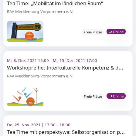
Tea Time: „Mobilität im ländlichen Raum“
RAA Mecklenburg-Vorpommern e. V.
Online
Freie Plätze
Mi, 8. Dez. 2021 15:00 – Mi, 15. Dez. 2021 17:00
W
orkshopreihe: Interkulturelle Kompetenz & deutsch-polnisches Leben
RAA Mecklenburg-Vorpommern e. V.
Online
Freie Plätze
Do, 25. Nov. 2021 | 17:00 – 18:00
T
ea Time mit perspektywa: Selbstorganisation polnischer Migrant*innen