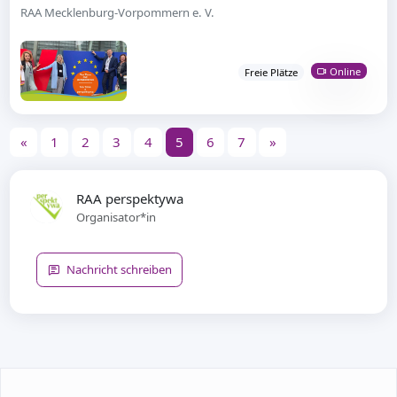
RAA Mecklenburg-Vorpommern e. V.
Online
Freie Plätze
«
1
2
3
4
5
6
7
»
RAA perspektywa
Organisator*in
Nachricht schreiben