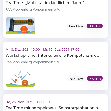
Tea Time: „Mobilität im ländlichen Raum“
RAA Mecklenburg-Vorpommern e. V.
Online
Freie Plätze
Mi, 8. Dez. 2021 15:00 – Mi, 15. Dez. 2021 17:00
W
orkshopreihe: Interkulturelle Kompetenz & deutsch-polnisches Leben
RAA Mecklenburg-Vorpommern e. V.
Online
Freie Plätze
Do, 25. Nov. 2021 | 17:00 – 18:00
T
ea Time mit perspektywa: Selbstorganisation polnischer Migrant*innen