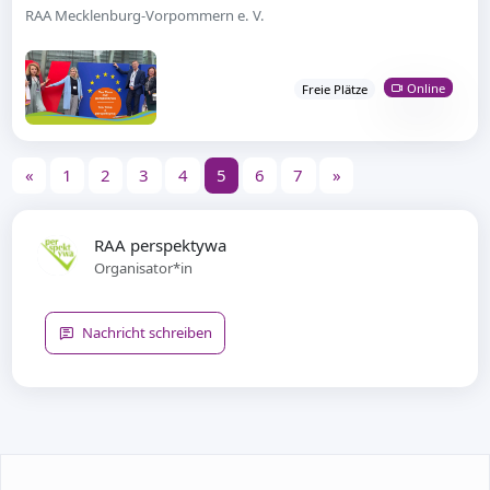
RAA Mecklenburg-Vorpommern e. V.
Online
Freie Plätze
«
1
2
3
4
5
6
7
»
RAA perspektywa
Organisator*in
Nachricht schreiben