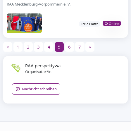
RAA Mecklenburg-Vorpommern e. V.
Online
Freie Plätze
«
1
2
3
4
5
6
7
»
RAA perspektywa
Organisator*in
Nachricht schreiben