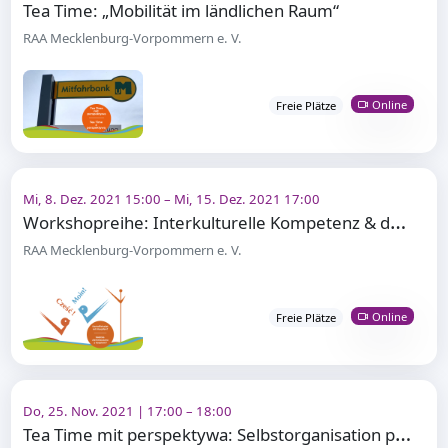
Tea Time: „Mobilität im ländlichen Raum“
RAA Mecklenburg-Vorpommern e. V.
Online
Freie Plätze
Mi, 8. Dez. 2021 15:00 – Mi, 15. Dez. 2021 17:00
W
orkshopreihe: Interkulturelle Kompetenz & deutsch-polnisches Leben
RAA Mecklenburg-Vorpommern e. V.
Online
Freie Plätze
Do, 25. Nov. 2021 | 17:00 – 18:00
T
ea Time mit perspektywa: Selbstorganisation polnischer Migrant*innen