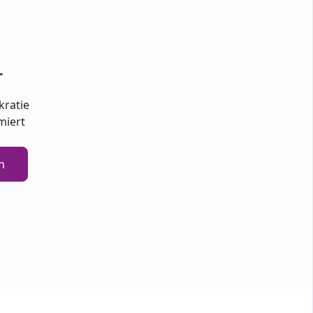
r
kratie
miert
n