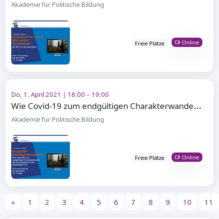
Akademie für Politische Bildung
Online
Freie Plätze
Do, 1. April 2021 | 18:00 – 19:00
W
ie Covid-19 zum endgültigen Charakterwandel der EU beigetragen hat
Akademie für Politische Bildung
Online
Freie Plätze
«
1
2
3
4
5
6
7
8
9
10
11