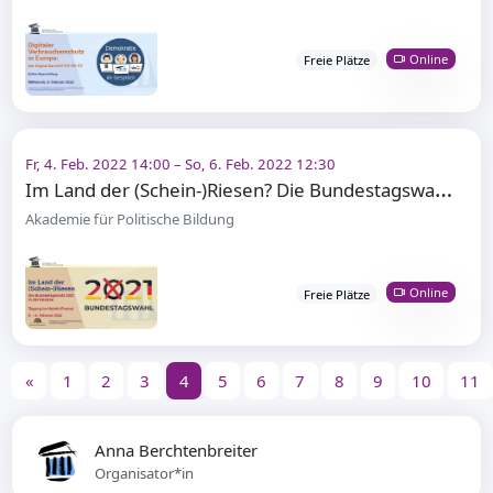
Online
Freie Plätze
Fr, 4. Feb. 2022 14:00 – So, 6. Feb. 2022 12:30
I
m Land der (Schein-)Riesen? Die Bundestagswahl 2021 in der Analyse
Akademie für Politische Bildung
Online
Freie Plätze
«
1
2
3
4
5
6
7
8
9
10
11
Anna Berchtenbreiter
Organisator*in