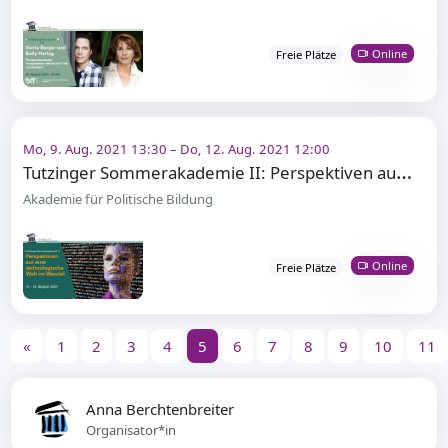
Online
Freie Plätze
Mo, 9. Aug. 2021 13:30 – Do, 12. Aug. 2021 12:00
T
utzinger Sommerakademie II: Perspektiven auf eine technologische Welt im Wandel
Akademie für Politische Bildung
Online
Freie Plätze
«
1
2
3
4
5
6
7
8
9
10
11
Anna Berchtenbreiter
Organisator*in