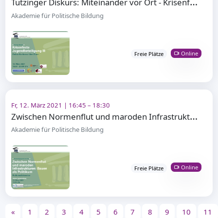
T
utzinger Diskurs: Miteinander vor Ort - Krisenfeste Jugendbeteiligung III
Akademie für Politische Bildung
Online
Freie Plätze
Fr, 12. März 2021 | 16:45 – 18:30
Z
wischen Normenflut und maroden Infrastrukturen: Bauen als Politikum
Akademie für Politische Bildung
Online
Freie Plätze
«
1
2
3
4
5
6
7
8
9
10
11