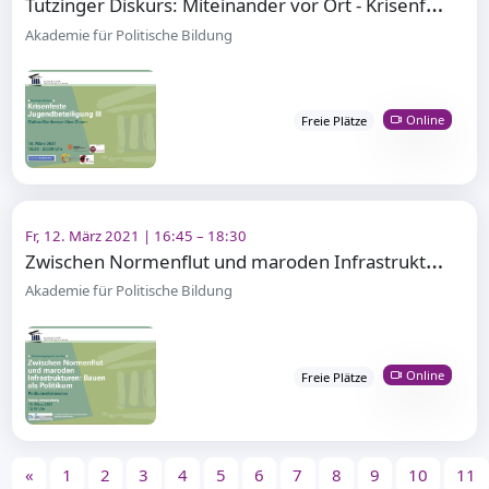
T
utzinger Diskurs: Miteinander vor Ort - Krisenfeste Jugendbeteiligung III
Akademie für Politische Bildung
Online
Freie Plätze
Fr, 12. März 2021 | 16:45 – 18:30
Z
wischen Normenflut und maroden Infrastrukturen: Bauen als Politikum
Akademie für Politische Bildung
Online
Freie Plätze
«
1
2
3
4
5
6
7
8
9
10
11